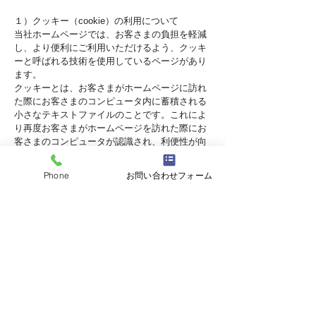
１）クッキー（cookie）の利用について
当社ホームページでは、お客さまの負担を軽減
し、より便利にご利用いただけるよう、クッキ
ーと呼ばれる技術を使用しているページがあり
ます。
クッキーとは、お客さまがホームページに訪れ
た際にお客さまのコンピュータ内に蓄積される
小さなテキストファイルのことです。これによ
り再度お客さまがホームページを訪れた際にお
客さまのコンピュータが認識され、利便性が向
上します。クッキーの中には個人が特定できる
情報は残りません。
Phone
お問い合わせフォーム
ほとんどのコンピュータのブラウザがクッキー
を受け入れられるように設定されていますが、
ご使用のブラウザでクッキーの受け入れを拒否
する設定をすることも可能です。但し、その結
果、ホームページの一部の機能が正常に作動し
ない場合がありますのでご了承ください。
２）他サイトのリンクについて
当社ホームページには、お客さまに対し、有用
な情報・サービスをご提供するため他の会社の
運営するホームページへのリンクがあります。